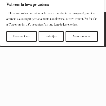
Valorem la teva privadesa
Utilitzem cookies per millorar la teva experiència de navegació, publicar
anuncis o contingut personalitzats i analitzar el nostre trànsit. En fer clic
a "Acceptar-ho tot", acceptes l'ús que fem de les cookies.
On som?
Llibreria Papasseit
Personalitzar
Rebutjar
Accepta-ho tot
C/ Barcelona, 25
Manresa (Barcelona)
93 380 22 90
llibreria@papasseit.cat
Horaris:
Dilluns:
16.30-20.00h
De dimarts a divendres:
10.00-13.30h i 16.30-20.00h
Dissabtes: