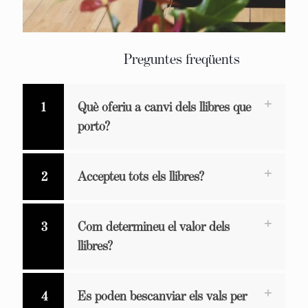
Preguntes freqüents
1
Què oferiu a canvi dels llibres que
porto?
2
Accepteu tots els llibres?
3
Com determineu el valor dels
llibres?
4
Es poden bescanviar els vals per