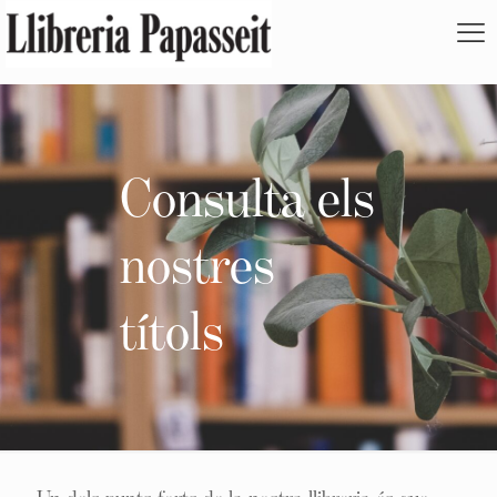
Consulta els
nostres
títols