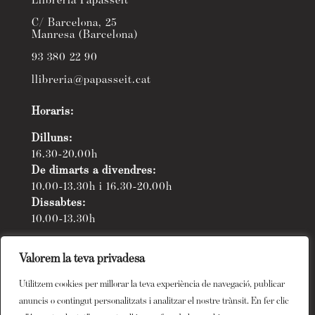
Llibreria Papasseit
C/ Barcelona, 25
Manresa (Barcelona)
93 380 22 90
llibreria@papasseit.cat
Horaris:
Dilluns:
16.30-20.00h
De dimarts a divendres:
10.00-13.30h i 16.30-20.00h
Dissabtes:
10.00-13.30h
Valorem la teva privadesa
Utilitzem cookies per millorar la teva experiència de navegació, publicar
© Llibreria Papasseit 2026 -
Contactar
-
Avis
anuncis o contingut personalitzats i analitzar el nostre trànsit. En fer clic
legal
-
Política de Cookies
-
Programació web: